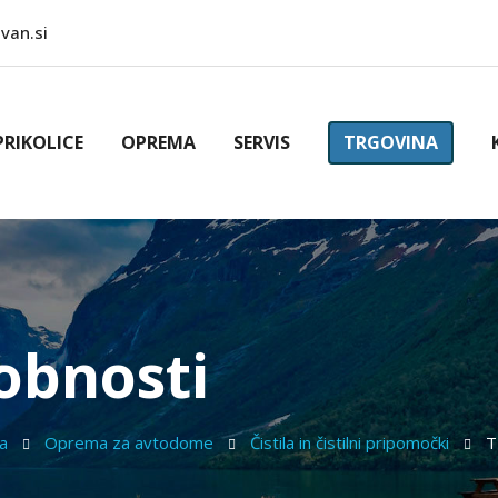
van.si
PRIKOLICE
OPREMA
SERVIS
TRGOVINA
obnosti
na
Oprema za avtodome
Čistila in čistilni pripomočki