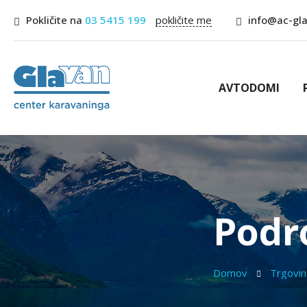
Pokličite na
03 5415 199
pokličite me
info@ac-gla
AVTODOMI
Podr
Domov
Trgovi