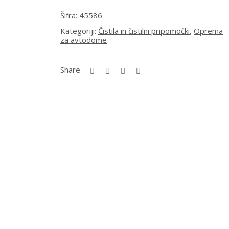
Šifra:
45586
Kategoriji:
Čistila in čistilni pripomočki
,
Oprema
za avtodome
Share