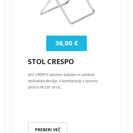
36,00
€
STOL CRESPO
Stol CRESPO Izjemno stabilen in udoben
stolček/podnožje. V kombinaciji z oporno
ploščo M-201 se ta…
PREBERI VEČ