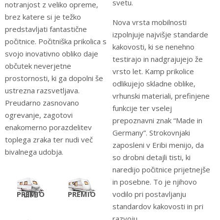
svetu.
notranjost z veliko opreme,
brez katere si je težko
Nova vrsta mobilnosti
predstavljati fantastične
izpolnjuje najvišje standarde
počitnice. Počitniška prikolica s
kakovosti, ki se nenehno
svojo inovativno obliko daje
testirajo in nadgrajujejo že
občutek neverjetne
vrsto let. Kamp prikolice
prostornosti, ki ga dopolni še
odlikujejo skladne oblike,
ustrezna razsvetljava.
vrhunski materiali, prefinjene
Preudarno zasnovano
funkcije ter vselej
ogrevanje, zagotovi
prepoznavni znak “Made in
enakomerno porazdelitev
Germany”. Strokovnjaki
toplega zraka ter nudi več
zaposleni v Eribi menijo, da
bivalnega udobja.
so drobni detajli tisti, ki
naredijo počitnice prijetnejše
in posebne. To je njihovo
PREMIO
vodilo pri postavljanju
PREMIO LIFE
standardov kakovosti in pri
razvoju.