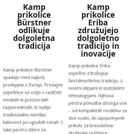
Kamp
Kamp
prikolice
prikolice
Bürstner
Eriba
odlikuje
združujejo
dolgoletna
dolgoletno
tradicija
tradicijo in
inovacije
Kamp prikolice Eriba
Kamp prikolice Bürstner
uspešno združujejo
spadajo med najbolj
šestdesetletno tradicijo, z
prodajane v Evropi. Prodajne
novimi idejami in sodobnimi
uspešnice so voljo v različnih
tehnologijami. Njihova
modelih in prostorskih
pestra ponudba obsega vse
razporeditvah, ki nudijo
– od kompaktnih modelov za
tradicionalno nemško
dve osebi, do izpopolnjenih
kakovost po ugodnih cenah. S
prikolic za brezskrbne
tako pestro izbiro so
družinske počitnice.