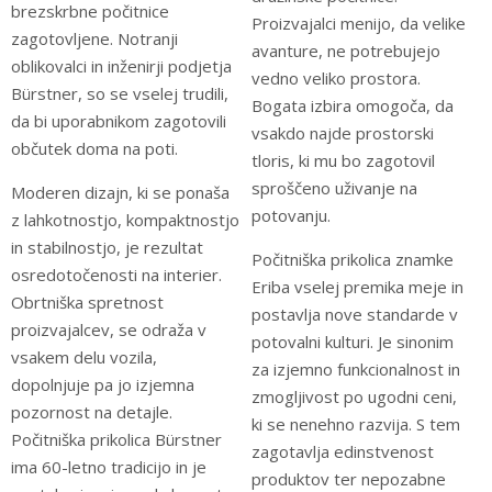
brezskrbne počitnice
Proizvajalci menijo, da velike
zagotovljene. Notranji
avanture, ne potrebujejo
oblikovalci in inženirji podjetja
vedno veliko prostora.
Bürstner, so se vselej trudili,
Bogata izbira omogoča, da
da bi uporabnikom zagotovili
vsakdo najde prostorski
občutek doma na poti.
tloris, ki mu bo zagotovil
sproščeno uživanje na
Moderen dizajn, ki se ponaša
potovanju.
z lahkotnostjo, kompaktnostjo
in stabilnostjo, je rezultat
Počitniška prikolica znamke
osredotočenosti na interier.
Eriba vselej premika meje in
Obrtniška spretnost
postavlja nove standarde v
proizvajalcev, se odraža v
potovalni kulturi. Je sinonim
vsakem delu vozila,
za izjemno funkcionalnost in
dopolnjuje pa jo izjemna
zmogljivost po ugodni ceni,
pozornost na detajle.
ki se nenehno razvija. S tem
Počitniška prikolica Bürstner
zagotavlja edinstvenost
ima 60-letno tradicijo in je
produktov ter nepozabne