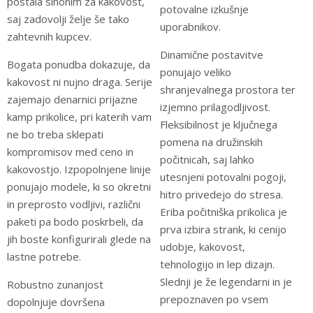
postala sinonim za kakovost,
potovalne izkušnje
saj zadovolji želje še tako
uporabnikov.
zahtevnih kupcev.
Dinamične postavitve
Bogata ponudba dokazuje, da
ponujajo veliko
kakovost ni nujno draga. Serije
shranjevalnega prostora ter
zajemajo denarnici prijazne
izjemno prilagodljivost.
kamp prikolice, pri katerih vam
Fleksibilnost je ključnega
ne bo treba sklepati
pomena na družinskih
kompromisov med ceno in
počitnicah, saj lahko
kakovostjo. Izpopolnjene linije
utesnjeni potovalni pogoji,
ponujajo modele, ki so okretni
hitro privedejo do stresa.
in preprosto vodljivi, različni
Eriba počitniška prikolica je
paketi pa bodo poskrbeli, da
prva izbira strank, ki cenijo
jih boste konfigurirali glede na
udobje, kakovost,
lastne potrebe.
tehnologijo in lep dizajn.
Slednji je že legendarni in je
Robustno zunanjost
prepoznaven po vsem
dopolnjuje dovršena