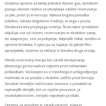
Dodatna oprema za kamp prikolice Wynen-gas, lastnikom
ponuja celovite rešitve za izboljšanje zaščite rezervoarja
za plin, pred rjo in korozijo. Njihova bogata ponudba
izdelkov, odraža dolgoletno tradicijo, ki sega v pozna
štirideseta leta prejšnjega stoletja. Širok nabor produktov
vključuje vse od cistern, rezervoarjev in dodatkov zanje,
do adapterjev, cevi za polnjenje, daljinskih stikal, ventilov in
opreme krmilnika. V njem pa se najdejo še plinski filtri,
upravljalniki, cisterne za viličarje in številna druga orodja.
Plinski rezervoarji morajo biti zaradi shranjevanja
plinastega goriva nadvse odporni proti mehanskim
poškodbam. Sestavljeni so iz trpežnega in prilagodljivega
materiala, ki se ponaša z dodatno zaščito pred korozijo.
Rezultat temeljito načrtovane zasnove, s poudarki na
najmanjših detajlih, kot so vijačne povezave, je
visokokakovosten, serijsko napolnjen produkt.
Oprema za avtodom je zaradi varnosti, vnaprej