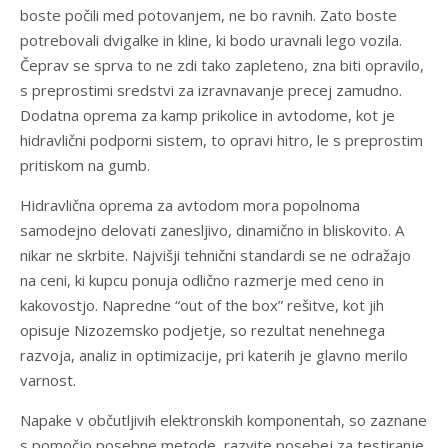
boste počili med potovanjem, ne bo ravnih. Zato boste
potrebovali dvigalke in kline, ki bodo uravnali lego vozila.
Čeprav se sprva to ne zdi tako zapleteno, zna biti opravilo,
s preprostimi sredstvi za izravnavanje precej zamudno.
Dodatna oprema za kamp prikolice in avtodome, kot je
hidravlični podporni sistem, to opravi hitro, le s preprostim
pritiskom na gumb.
Hidravlična oprema za avtodom mora popolnoma
samodejno delovati zanesljivo, dinamično in bliskovito. A
nikar ne skrbite. Najvišji tehnični standardi se ne odražajo
na ceni, ki kupcu ponuja odlično razmerje med ceno in
kakovostjo. Napredne “out of the box” rešitve, kot jih
opisuje Nizozemsko podjetje, so rezultat nenehnega
razvoja, analiz in optimizacije, pri katerih je glavno merilo
varnost.
Napake v občutljivih elektronskih komponentah, so zaznane
s pomočjo posebne metode, razvite posebej za testiranje