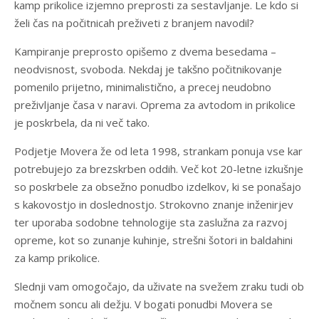
kamp prikolice izjemno preprosti za sestavljanje. Le kdo si
želi čas na počitnicah preživeti z branjem navodil?
Kampiranje preprosto opišemo z dvema besedama –
neodvisnost, svoboda. Nekdaj je takšno počitnikovanje
pomenilo prijetno, minimalistično, a precej neudobno
preživljanje časa v naravi. Oprema za avtodom in prikolice
je poskrbela, da ni več tako.
Podjetje Movera že od leta 1998, strankam ponuja vse kar
potrebujejo za brezskrben oddih. Več kot 20-letne izkušnje
so poskrbele za obsežno ponudbo izdelkov, ki se ponašajo
s kakovostjo in doslednostjo. Strokovno znanje inženirjev
ter uporaba sodobne tehnologije sta zaslužna za razvoj
opreme, kot so zunanje kuhinje, strešni šotori in baldahini
za kamp prikolice.
Slednji vam omogočajo, da uživate na svežem zraku tudi ob
močnem soncu ali dežju. V bogati ponudbi Movera se