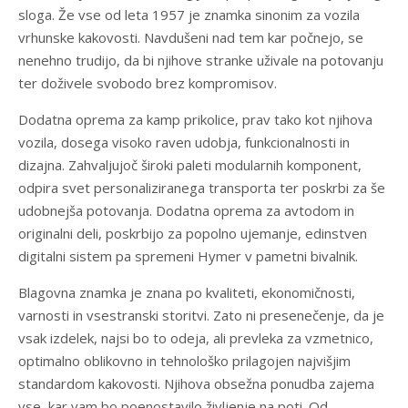
sloga. Že vse od leta 1957 je znamka sinonim za vozila
vrhunske kakovosti. Navdušeni nad tem kar počnejo, se
nenehno trudijo, da bi njihove stranke uživale na potovanju
ter doživele svobodo brez kompromisov.
Dodatna oprema za kamp prikolice, prav tako kot njihova
vozila, dosega visoko raven udobja, funkcionalnosti in
dizajna. Zahvaljujoč široki paleti modularnih komponent,
odpira svet personaliziranega transporta ter poskrbi za še
udobnejša potovanja. Dodatna oprema za avtodom in
originalni deli, poskrbijo za popolno ujemanje, edinstven
digitalni sistem pa spremeni Hymer v pametni bivalnik.
Blagovna znamka je znana po kvaliteti, ekonomičnosti,
varnosti in vsestranski storitvi. Zato ni presenečenje, da je
vsak izdelek, najsi bo to odeja, ali prevleka za vzmetnico,
optimalno oblikovno in tehnološko prilagojen najvišjim
standardom kakovosti. Njihova obsežna ponudba zajema
vse, kar vam bo poenostavilo življenje na poti. Od