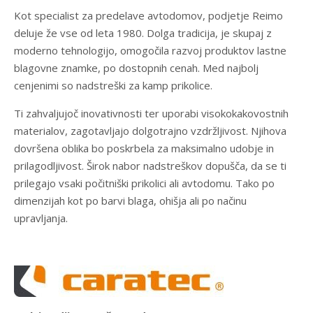
Kot specialist za predelave avtodomov, podjetje Reimo
deluje že vse od leta 1980. Dolga tradicija, je skupaj z
moderno tehnologijo, omogočila razvoj produktov lastne
blagovne znamke, po dostopnih cenah. Med najbolj
cenjenimi so nadstreški za kamp prikolice.
Ti zahvaljujoč inovativnosti ter uporabi visokokakovostnih
materialov, zagotavljajo dolgotrajno vzdržljivost. Njihova
dovršena oblika bo poskrbela za maksimalno udobje in
prilagodljivost. Širok nabor nadstreškov dopušča, da se ti
prilegajo vsaki počitniški prikolici ali avtodomu. Tako po
dimenzijah kot po barvi blaga, ohišja ali po načinu
upravljanja.