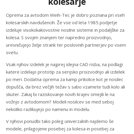
kolesarje
Oprema za avtodom Weih-Tec je dobro poznana pri vseh
kolesarskih navdušencih. Že vse od leta 1985 podjetje
izdeluje visokokakovostne nosilne sisteme in podaljške za
kolesa. S svojim znanjem ter napredno proizvodnjo,
uresničujejo želje strank ter poslovnih partnerjev po vsem
svetu.
Vsak njihov izdelek je najprej idejna CAD risba, na podlagi
katere izdelajo prototip za serijsko proizvodnjo ali izdelek
po meri. Dodatna oprema za kamp prikolice kot je nosilec
dopušča, da brez večjih težav s sabo vzamete tudi kolo ali
skuter. Zakaj bi raziskovanje novih krajev omejili le na
vožnjo z avtodomom? Modeli nosilcev se med seboj
nekoliko razlikujejo po namenu in modelu.
V njihovi ponudbi tako poleg univerzalnih najdemo še
modele, prilagojene posebej za kolesa in posebej za