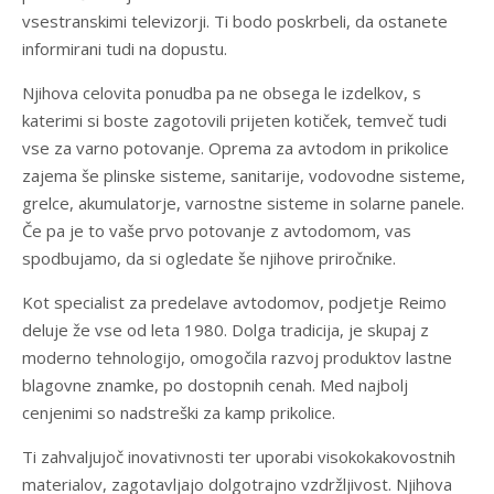
vsestranskimi televizorji. Ti bodo poskrbeli, da ostanete
informirani tudi na dopustu.
Njihova celovita ponudba pa ne obsega le izdelkov, s
katerimi si boste zagotovili prijeten kotiček, temveč tudi
vse za varno potovanje. Oprema za avtodom in prikolice
zajema še plinske sisteme, sanitarije, vodovodne sisteme,
grelce, akumulatorje, varnostne sisteme in solarne panele.
Če pa je to vaše prvo potovanje z avtodomom, vas
spodbujamo, da si ogledate še njihove priročnike.
Kot specialist za predelave avtodomov, podjetje Reimo
deluje že vse od leta 1980. Dolga tradicija, je skupaj z
moderno tehnologijo, omogočila razvoj produktov lastne
blagovne znamke, po dostopnih cenah. Med najbolj
cenjenimi so nadstreški za kamp prikolice.
Ti zahvaljujoč inovativnosti ter uporabi visokokakovostnih
materialov, zagotavljajo dolgotrajno vzdržljivost. Njihova