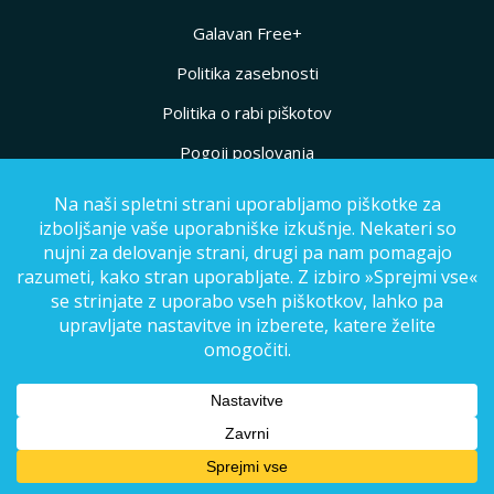
Galavan Free+
Politika zasebnosti
Politika o rabi piškotov
Pogoji poslovanja
Izvensodno reševanje
potrošniških sporov
Storitve
Prodaja avtodomov
Najem avtodoma
Prodaja prikolic
Servis avtodomov in prikolic