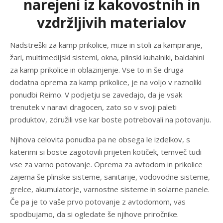
narejeni iz kakovostnih in
vzdržljivih materialov
Nadstreški za kamp prikolice, mize in stoli za kampiranje,
žari, multimedijski sistemi, okna, plinski kuhalniki, baldahini
za kamp prikolice in oblazinjenje. Vse to in še druga
dodatna oprema za kamp prikolice, je na voljo v raznoliki
ponudbi Reimo. V podjetju se zavedajo, da je vsak
trenutek v naravi dragocen, zato so v svoji paleti
produktov, združili vse kar boste potrebovali na potovanju.
Njihova celovita ponudba pa ne obsega le izdelkov, s
katerimi si boste zagotovili prijeten kotiček, temveč tudi
vse za varno potovanje. Oprema za avtodom in prikolice
zajema še plinske sisteme, sanitarije, vodovodne sisteme,
grelce, akumulatorje, varnostne sisteme in solarne panele.
Če pa je to vaše prvo potovanje z avtodomom, vas
spodbujamo, da si ogledate še njihove priročnike.