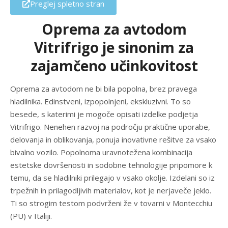
Preglej spletno stran
Oprema za avtodom
Vitrifrigo je sinonim za
zajamčeno učinkovitost
Oprema za avtodom ne bi bila popolna, brez pravega
hladilnika. Edinstveni, izpopolnjeni, ekskluzivni. To so
besede, s katerimi je mogoče opisati izdelke podjetja
Vitrifrigo. Nenehen razvoj na področju praktične uporabe,
delovanja in oblikovanja, ponuja inovativne rešitve za vsako
bivalno vozilo. Popolnoma uravnotežena kombinacija
estetske dovršenosti in sodobne tehnologije pripomore k
temu, da se hladilniki prilegajo v vsako okolje. Izdelani so iz
trpežnih in prilagodljivih materialov, kot je nerjaveče jeklo.
Ti so strogim testom podvrženi že v tovarni v Montecchiu
(PU) v Italiji.