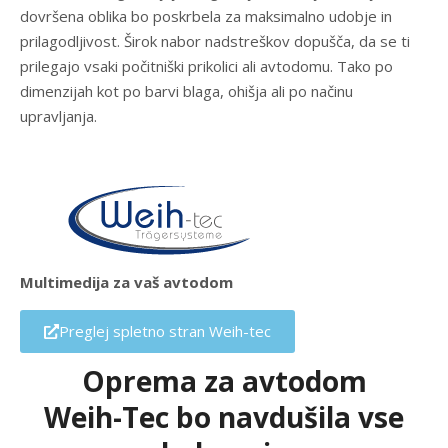
dovršena oblika bo poskrbela za maksimalno udobje in
prilagodljivost. Širok nabor nadstreškov dopušča, da se ti
prilegajo vsaki počitniški prikolici ali avtodomu. Tako po
dimenzijah kot po barvi blaga, ohišja ali po načinu
upravljanja.
Multimedija za vaš avtodom
Preglej spletno stran Weih-tec
Oprema za avtodom
Weih-Tec bo navdušila vse