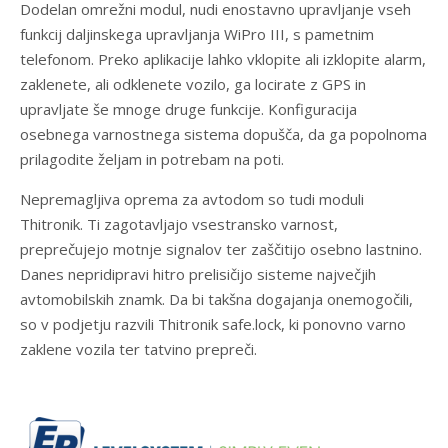
Dodelan omrežni modul, nudi enostavno upravljanje vseh
funkcij daljinskega upravljanja WiPro III, s pametnim
telefonom. Preko aplikacije lahko vklopite ali izklopite alarm,
zaklenete, ali odklenete vozilo, ga locirate z GPS in
upravljate še mnoge druge funkcije. Konfiguracija
osebnega varnostnega sistema dopušča, da ga popolnoma
prilagodite željam in potrebam na poti.
Nepremagljiva oprema za avtodom so tudi moduli
Thitronik. Ti zagotavljajo vsestransko varnost,
preprečujejo motnje signalov ter zaščitijo osebno lastnino.
Danes nepridipravi hitro prelisičijo sisteme največjih
avtomobilskih znamk. Da bi takšna dogajanja onemogočili,
so v podjetju razvili Thitronik safe.lock, ki ponovno varno
zaklene vozila ter tatvino prepreči.