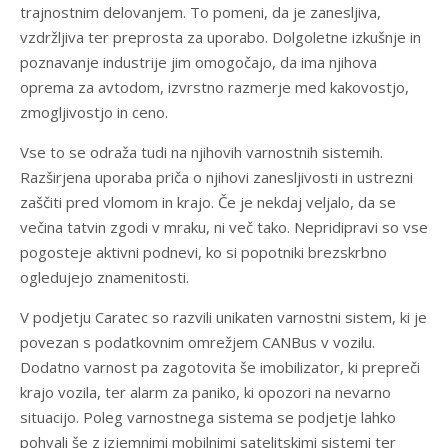
trajnostnim delovanjem. To pomeni, da je zanesljiva,
vzdržljiva ter preprosta za uporabo. Dolgoletne izkušnje in
poznavanje industrije jim omogočajo, da ima njihova
oprema za avtodom, izvrstno razmerje med kakovostjo,
zmogljivostjo in ceno.
Vse to se odraža tudi na njihovih varnostnih sistemih.
Razširjena uporaba priča o njihovi zanesljivosti in ustrezni
zaščiti pred vlomom in krajo. Če je nekdaj veljalo, da se
večina tatvin zgodi v mraku, ni več tako. Nepridipravi so vse
pogosteje aktivni podnevi, ko si popotniki brezskrbno
ogledujejo znamenitosti.
V podjetju Caratec so razvili unikaten varnostni sistem, ki je
povezan s podatkovnim omrežjem CANBus v vozilu.
Dodatno varnost pa zagotovita še imobilizator, ki prepreči
krajo vozila, ter alarm za paniko, ki opozori na nevarno
situacijo. Poleg varnostnega sistema se podjetje lahko
pohvali še z izjemnimi mobilnimi satelitskimi sistemi ter