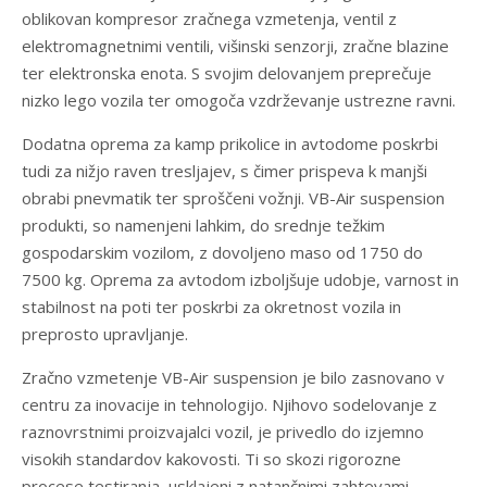
oblikovan kompresor zračnega vzmetenja, ventil z
elektromagnetnimi ventili, višinski senzorji, zračne blazine
ter elektronska enota. S svojim delovanjem preprečuje
nizko lego vozila ter omogoča vzdrževanje ustrezne ravni.
Dodatna oprema za kamp prikolice in avtodome poskrbi
tudi za nižjo raven tresljajev, s čimer prispeva k manjši
obrabi pnevmatik ter sproščeni vožnji. VB-Air suspension
produkti, so namenjeni lahkim, do srednje težkim
gospodarskim vozilom, z dovoljeno maso od 1750 do
7500 kg. Oprema za avtodom izboljšuje udobje, varnost in
stabilnost na poti ter poskrbi za okretnost vozila in
preprosto upravljanje.
Zračno vzmetenje VB-Air suspension je bilo zasnovano v
centru za inovacije in tehnologijo. Njihovo sodelovanje z
raznovrstnimi proizvajalci vozil, je privedlo do izjemno
visokih standardov kakovosti. Ti so skozi rigorozne
procese testiranja, usklajeni z natančnimi zahtevami