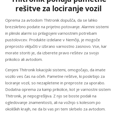
rešitve za lociranje vozil
Oprema za avtodom Thitronik dopušča, da se lahko
brezskrbno podate na prijetno potovanje. Alarmni sistemi
in plinski alarmi so prilagojeni varnostnim potrebam
pustolovcev. Produkte izdelane v Nemčiji, je mogoče
preprosto vključiti v izbrano varnostno zasnovo. Vse, kar
morate storiti je, da izberete pravo rešitev za svojo
prikolico ali avtodom.
Cenjeni Thitronik lokacijski sistemi, omogočajo, da imate
vozilo ves čas na očeh. Pametne rešitve, ki poskrbijo za
lociranje vozil, so nezapletene in preproste za uporabo.
Dodatna oprema za kamp prikolice, kot je varnostni sistem
Thitronik, je nepogrešljiva. Z njo se boste podali na
ogledovanje znamenitosti, ali na vožnjo s kolesom po
okoliških krajih, ne da bi vas pri tem skrbelo za avtodom.