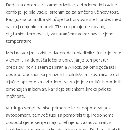
Dodatna oprema za kamp prikolice, avtodome in bivalne
kombije, je bila vselej sinonim za zajamčeno učinkovitost.
Razgibana ponudba vključuje tudi prvovrstne hibride, med
najbolj cenjenimi modeli. Ti so dopolnjeni z novimi,
digitalnimi termostati, za natančen nadzor nastavljene
temperature.
Med največjimi izzivi je dvopredalni hladilnik s funkcijo “vse
v enem”. Ta dopušča ločeno upravljanje temperatur
predalov, nov sistem zapiranja Airlock, pa omogoča lažji
dostop. Uporabniku prijazen hladilnik/zamrzovalnik, je del
ključne opreme za avtodom. Na voljo je v različnih modelih,
dimenzijah in barvah, kar daje strankam široko paleto
možnosti.
Vitrifrigo serije pa niso primerne le za popotovanja z
avtodomom, temveč tudi za pomorski trg. Popolnoma
posodobljene serije imajo prefinjeno zasnovo vrat, s
pozitivnim zapahom in kvadratnim robom. Dodatna funkcija