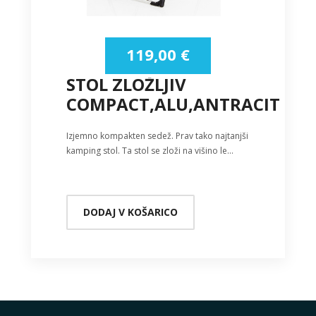
119,00
€
STOL ZLOŽLJIV
COMPACT,ALU,ANTRACIT
Izjemno kompakten sedež. Prav tako najtanjši
kamping stol. Ta stol se zloži na višino le…
DODAJ V KOŠARICO