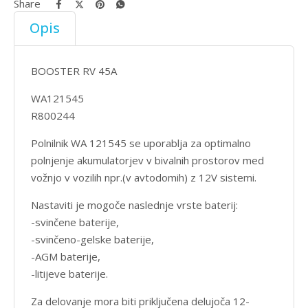
Share
Opis
BOOSTER RV 45A
WA121545
R800244
Polnilnik WA 121545 se uporablja za optimalno
polnjenje akumulatorjev v bivalnih prostorov med
vožnjo v vozilih npr.(v avtodomih) z 12V sistemi.
Nastaviti je mogoče naslednje vrste baterij:
-svinčene baterije,
-svinčeno-gelske baterije,
-AGM baterije,
-litijeve baterije.
Za delovanje mora biti priključena delujoča 12-