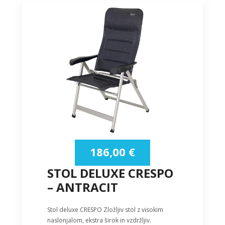
186,00
€
STOL DELUXE CRESPO
– ANTRACIT
Stol deluxe CRESPO Zložljiv stol z visokim
naslonjalom, ekstra širok in vzdržljiv.