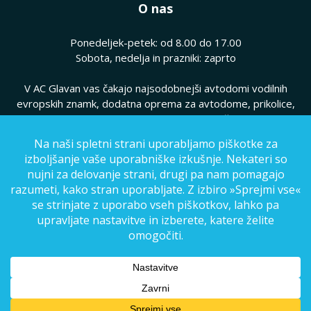
O nas
Ponedeljek-petek: od 8.00 do 17.00
Sobota, nedelja in prazniki: zaprto
V AC Glavan vas čakajo najsodobnejši avtodomi vodilnih
evropskih znamk, dodatna oprema za avtodome, prikolice,
hkrati pa vam ponujamo kvaliteten servis vaših avtodomov.
Pogoji poslovanja
|
Politika zasebnosti
© Copyright 2025, AC Glavan