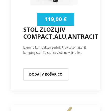
119,00
€
STOL ZLOŽLJIV
COMPACT,ALU,ANTRACIT
Izjemno kompakten sedež. Prav tako najtanjši
kamping stol. Ta stol se zloži na višino le…
DODAJ V KOŠARICO