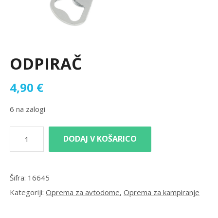
ODPIRAČ
4,90
€
6 na zalogi
DODAJ V KOŠARICO
Šifra:
16645
Kategoriji:
Oprema za avtodome
,
Oprema za kampiranje