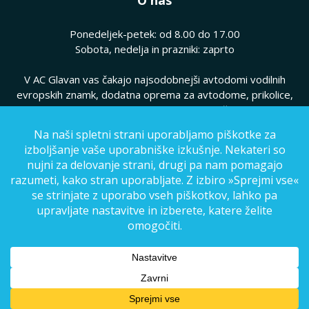
O nas
Ponedeljek-petek: od 8.00 do 17.00
Sobota, nedelja in prazniki: zaprto
V AC Glavan vas čakajo najsodobnejši avtodomi vodilnih
evropskih znamk, dodatna oprema za avtodome, prikolice,
hkrati pa vam ponujamo kvaliteten servis vaših avtodomov.
Pogoji poslovanja
|
Politika zasebnosti
© Copyright 2025, AC Glavan