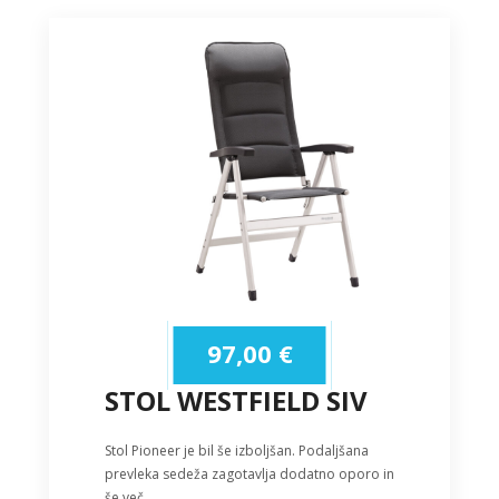
97,00
€
STOL WESTFIELD SIV
Stol Pioneer je bil še izboljšan. Podaljšana
prevleka sedeža zagotavlja dodatno oporo in
še več…