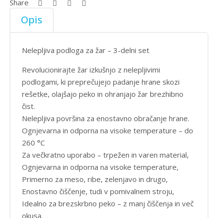
Share
Opis
Nelepljiva podloga za žar – 3-delni set
Revolucionirajte žar izkušnjo z nelepljivimi
podlogami, ki preprečujejo padanje hrane skozi
rešetke, olajšajo peko in ohranjajo žar brezhibno
čist.
Nelepljiva površina za enostavno obračanje hrane.
Ognjevarna in odporna na visoke temperature – do
260 °C
Za večkratno uporabo – trpežen in varen material,
Ognjevarna in odporna na visoke temperature,
Primerno za meso, ribe, zelenjavo in drugo,
Enostavno čiščenje, tudi v pomivalnem stroju,
Idealno za brezskrbno peko – z manj čiščenja in več
okusa.