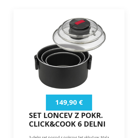
149,90
€
SET LONCEV Z POKR.
CLICK&COOK 6 DELNI
3-delni set posod s pokrovi Set vključuje: Mala