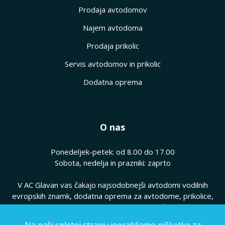
Prodaja avtodomov
Najem avtodoma
Prodaja prikolic
Servis avtodomov in prikolic
Dodatna oprema
O nas
Ponedeljek-petek: od 8.00 do 17.00
Sobota, nedelja in prazniki: zaprto
V AC Glavan vas čakajo najsodobnejši avtodomi vodilnih
evropskih znamk, dodatna oprema za avtodome, prikolice,
hkrati pa vam ponujamo kvaliteten servis vaših avtodomov.