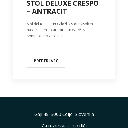
STOL DELUXE CRESPO
– ANTRACIT
Stol deluxe CRESPO Zložljiv stol z visokim
naslonjalom, ekstra širok in vzdržljiv.
Kompakten v zloženem…
PREBERI VEČ
Gaji 45, 3000 Celje, Slovenija
Za rezervacijo pokliči