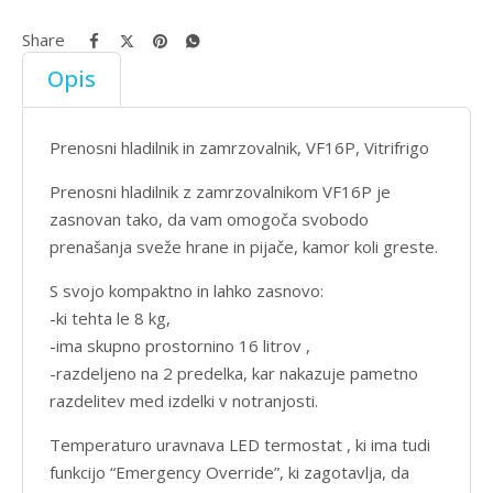
Share
Opis
Prenosni hladilnik in zamrzovalnik, VF16P, Vitrifrigo
Prenosni hladilnik z zamrzovalnikom VF16P je
zasnovan tako, da vam omogoča svobodo
prenašanja sveže hrane in pijače, kamor koli greste.
S svojo kompaktno in lahko zasnovo:
-ki tehta le 8 kg,
-ima skupno prostornino 16 litrov ,
-razdeljeno na 2 predelka, kar nakazuje pametno
razdelitev med izdelki v notranjosti.
Temperaturo uravnava LED termostat , ki ima tudi
funkcijo “Emergency Override”, ki zagotavlja, da