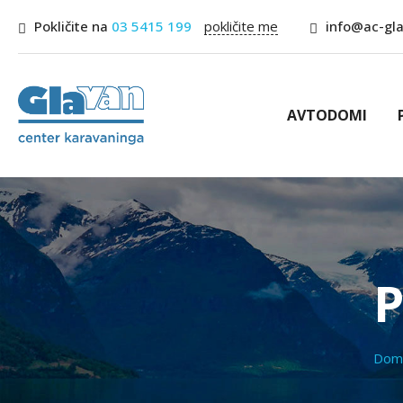
Pokličite na
03 5415 199
pokličite me
info@ac-gla
AVTODOMI
P
Do