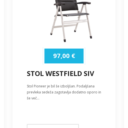
97,00
€
STOL WESTFIELD SIV
Stol Pioneer je bil še izboljšan. Podaljšana
prevleka sedeža zagotavlja dodatno oporo in
še več…