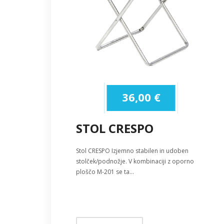
36,00
€
STOL CRESPO
Stol CRESPO Izjemno stabilen in udoben
stolček/podnožje. V kombinaciji z oporno
ploščo M-201 se ta…