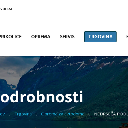
van.si
PRIKOLICE
OPREMA
SERVIS
TRGOVINA
odrobnosti
mov
Trgovina
Oprema za avtodome
NEDRSEČA POD