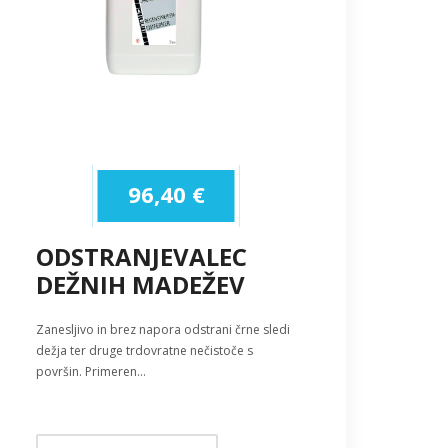
96,40
€
ODSTRANJEVALEC
DEŽNIH MADEŽEV
Zanesljivo in brez napora odstrani črne sledi
dežja ter druge trdovratne nečistoče s
površin. Primeren…