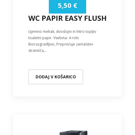
5,50
€
WC PAPIR EASY FLUSH
Izjemno mehak, dvoslojni in hitro topljiv
toaletni papir. Vsebina: 4 rolic
Biorazgradljivo, Preprečuje zamašitev
stranišča,…
DODAJ V KOŠARICO