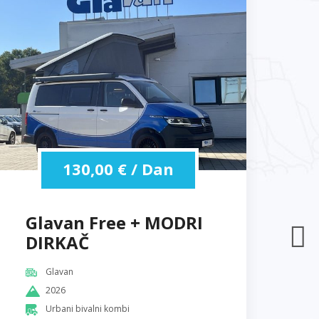
130,00
€
/ Dan
Glavan Free + MODRI
G
DIRKAČ
Z
Glavan
2026
Urbani bivalni kombi