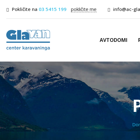
Pokličite na
03 5415 199
pokličite me
info@ac-gla
AVTODOMI
D