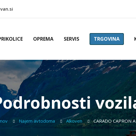
van.si
PRIKOLICE
OPREMA
SERVIS
TRGOVINA
Podrobnosti vozil
omov
Najem avtodoma
Alkoven
CARADO CAPRON A