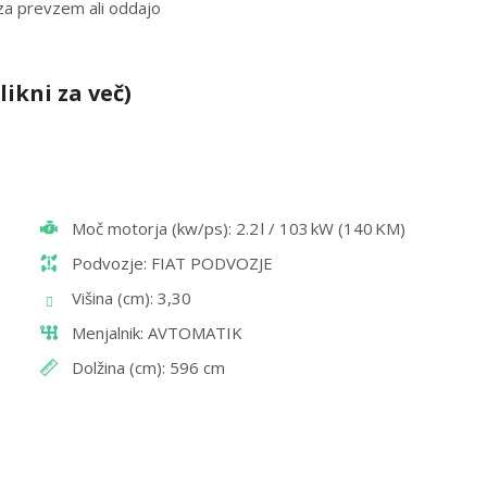
 za prevzem ali oddajo
likni za več)
Moč motorja (kw/ps): 2.2 l / 103 kW (140 KM)
Podvozje: FIAT PODVOZJE
Višina (cm): 3,30
Menjalnik: AVTOMATIK
Dolžina (cm): 596 cm