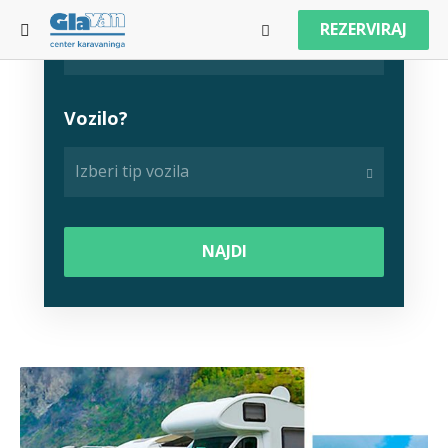
REZERVIRAJ
Vozilo?
Izberi tip vozila
NAJDI