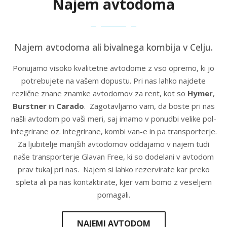
Najem avtodoma
Najem avtodoma ali bivalnega kombija v Celju.
Ponujamo visoko kvalitetne avtodome z vso opremo, ki jo
potrebujete na vašem dopustu. Pri nas lahko najdete
rezlične znane znamke avtodomov za rent, kot so
Hymer
,
Burstner
in
Carado
.
Zagotavljamo vam, da boste pri nas
našli avtodom po vaši meri, saj imamo v ponudbi velike pol-
integrirane oz. integrirane, kombi van-e in pa transporterje.
Za ljubitelje manjših avtodomov oddajamo v najem tudi
naše transporterje Glavan Free, ki so dodelani v avtodom
prav tukaj pri nas.
Najem si lahko rezervirate kar preko
spleta ali pa nas kontaktirate, kjer vam bomo z veseljem
pomagali.
NAJEMI AVTODOM